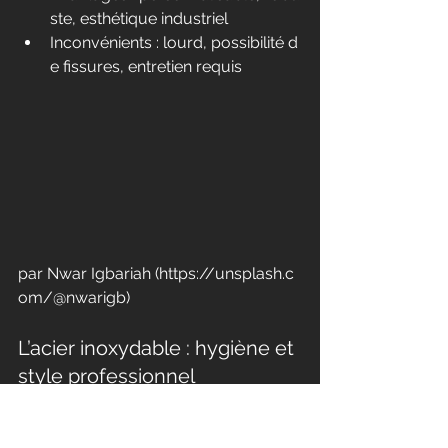
ste, esthétique industriel
Inconvénients : lourd, possibilité d
e fissures, entretien requis
par Nwar Igbariah (
https://unsplash.c
om/@nwarigb
)
L’acier inoxydable : hygiène et 
style professionnel
L'
acier inoxydable
 est le choix des ch
efs. Connu pour son aspect industriel 